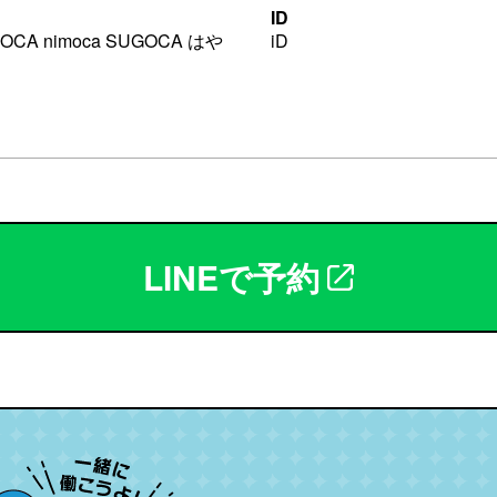
ID
 ICOCA nimoca SUGOCA はや
iD
LINEで予約