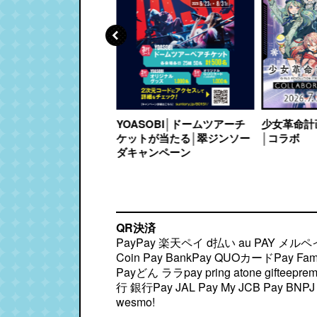
館採点バトル チャンピ
YOASOBI│ドームツアーチ
少女革命計
ップ2026 シーズン3
ケットが当たる│翠ジンソー
│コラボ
ダキャンペーン
QR決済
PayPay 楽天ペイ d払い au PAY メルペイ Alipay+ WeChat Pay J-Coin Pay BankPay QUOカードPay FamiPay EPOSpay ANApay