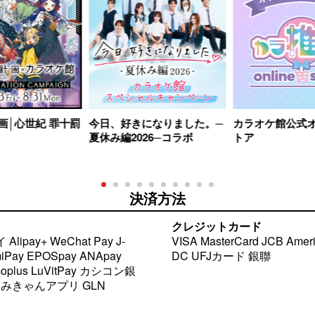
画│心世紀 罪十罰
今日、好きになりました。─
カラオケ館公式
夏休み編2026─コラボ
トア
決済方法
クレジットカード
 Payどん ララpay pring atone gifteepremoplus LuVitPay カシコン銀行 銀行Pay
VISA MasterCard JCB Amer
DC UFJカード 銀聯