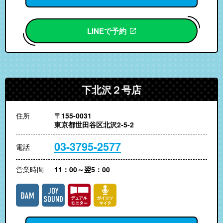
LINEで予約
下北沢２号店
住所
〒155-0031
東京都世田谷区北沢2-5-2
03-3795-2577
電話
営業時間
11：00～翌5：00