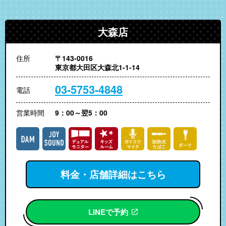
大森店
住所
〒143-0016
東京都大田区大森北1-1-14
03-5753-4848
電話
営業時間
9：00～翌5：00
料金・店舗詳細はこちら
LINEで予約