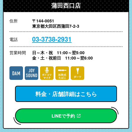
蒲田西口店
住所
〒144-0051
東京都大田区西蒲田7-2-3
03-3738-2931
電話
営業時間
日～木・祝 11:00～翌5:00
金・土・祝前日 11:00～翌6:00
料金・店舗詳細はこちら
LINEで予約