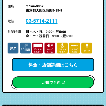
住所
〒144-0052
東京都大田区蒲田5-15-9
03-5714-2111
電話
営業時間
日～木・祝 9:00～翌5:00
金・土・祝前日 9:00～翌6:00
料金・店舗詳細はこちら
LINEで予約