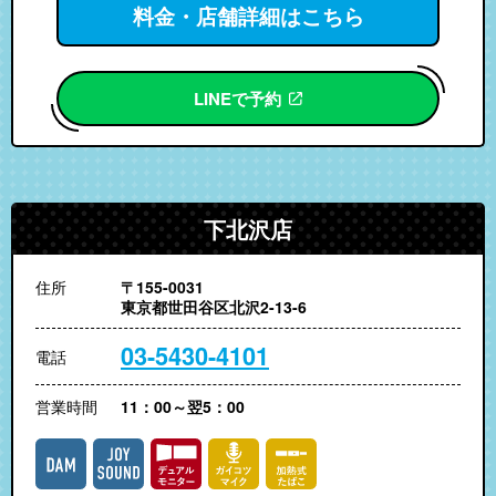
料金・店舗詳細はこちら
LINEで予約
下北沢店
住所
〒155-0031
東京都世田谷区北沢2-13-6
03-5430-4101
電話
営業時間
11：00～翌5：00