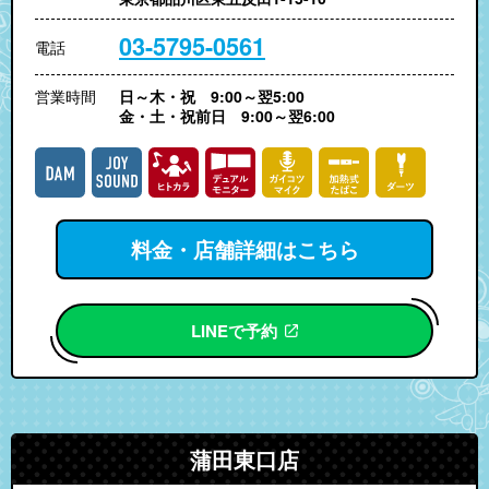
03-5795-0561
電話
営業時間
日～木・祝 9:00～翌5:00
金・土・祝前日 9:00～翌6:00
料金・店舗詳細はこちら
LINEで予約
蒲田東口店